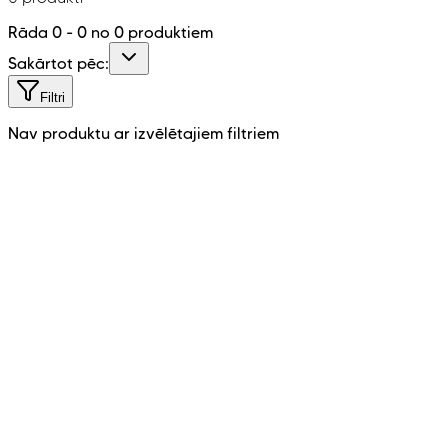
Rāda
0
-
0
no
0
produktiem
Sakārtot pēc:
Filtri
Nav produktu ar izvēlētajiem filtriem