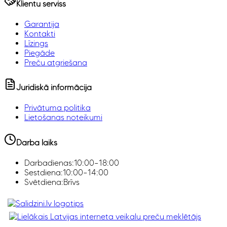
Klientu serviss
Garantija
Kontakti
Līzings
Piegāde
Preču atgriešana
Juridiskā informācija
Privātuma politika
Lietošanas noteikumi
Darba laiks
Darbadienas:
10:00–18:00
Sestdiena:
10:00–14:00
Svētdiena:
Brīvs
Klimata iekārtas, Smaržas, Ledusskapji, Z