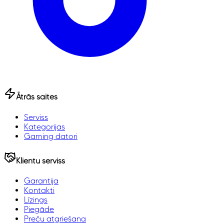
Ātrās saites
Serviss
Kategorijas
Gaming datori
Klientu serviss
Garantija
Kontakti
Līzings
Piegāde
Preču atgriešana