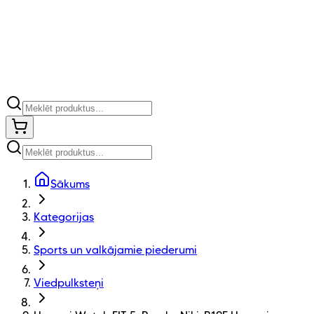
Sākums
Kategorijas
Sports un valkājamie piederumi
Viedpulksteņi