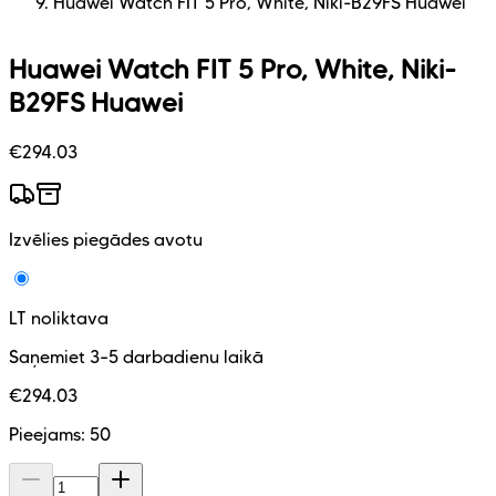
Huawei Watch FIT 5 Pro, White, Niki-B29FS Huawei
Huawei Watch FIT 5 Pro, White, Niki-
B29FS Huawei
€
294.03
Izvēlies piegādes avotu
LT noliktava
Saņemiet 3–5 darbadienu laikā
€
294.03
Pieejams:
50