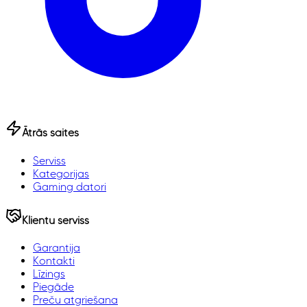
Ātrās saites
Serviss
Kategorijas
Gaming datori
Klientu serviss
Garantija
Kontakti
Līzings
Piegāde
Preču atgriešana