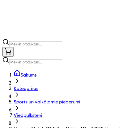
Sākums
Kategorijas
Sports un valkājamie piederumi
Viedpulksteņi