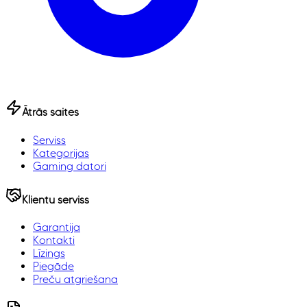
Ātrās saites
Serviss
Kategorijas
Gaming datori
Klientu serviss
Garantija
Kontakti
Līzings
Piegāde
Preču atgriešana