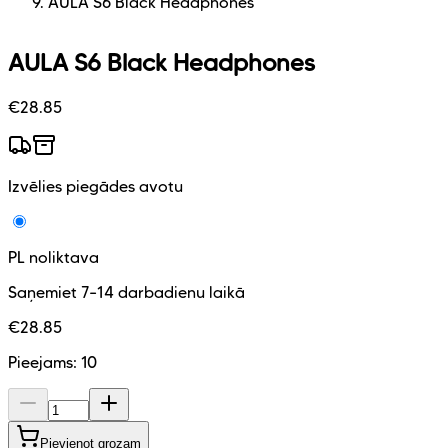
AULA S6 Black Headphones
AULA S6 Black Headphones
€
28.85
Izvēlies piegādes avotu
PL noliktava
Saņemiet 7–14 darbadienu laikā
€
28.85
Pieejams:
10
Pievienot grozam